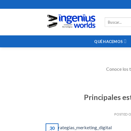
Skip
to
content
QUÉ HACEMOS
Conoce los t
Principales es
POSTED 
30