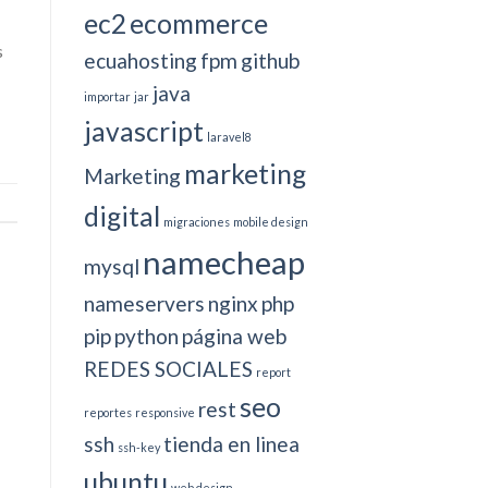
ec2
ecommerce
s
ecuahosting
fpm
github
java
importar
jar
javascript
laravel8
marketing
Marketing
digital
migraciones
mobile design
namecheap
mysql
nameservers
nginx
php
pip
python
página web
REDES SOCIALES
report
seo
rest
reportes
responsive
ssh
tienda en linea
ssh-key
ubuntu
web design