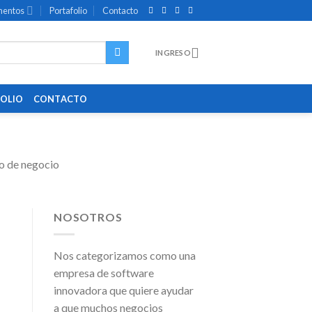
entos
Portafolio
Contacto
INGRESO
OLIO
CONTACTO
lo de negocio
NOSOTROS
Nos categorizamos como una
empresa de software
innovadora que quiere ayudar
a que muchos negocios