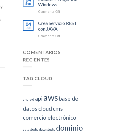
SSH
Sep
Windows
 y
a
on
Comments Off
un
Instalar
Droplet
Y
Mongo
Crea Servicio REST
en
04
DB
Digital
Jul
con JAVA
Windows
Ocean
on
Comments Off
Crea
Servicio
REST
COMENTARIOS
con
RECIENTES
JAVA
TAG CLOUD
aws
api
base de
android
datos
cloud
cms
comercio electrónico
dominio
datastudio
data studio