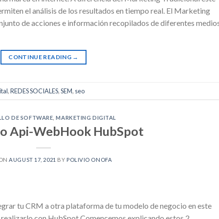
rmiten el análisis de los resultados en tiempo real. El Marketing
conjunto de acciones e información recopilados de diferentes medio
CONTINUE READING
→
tal
,
REDES SOCIALES
,
SEM
,
seo
LLO DE SOFTWARE
,
MARKETING DIGITAL
do Api-WebHook HubSpot
 ON
AUGUST 17, 2021
BY
POLIVIO ONOFA
tegrar tu CRM a otra plataforma de tu modelo de negocio en este
 realizarlo con HubSpot Comencemos explicando estos 2