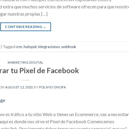
 extra que muchos servicios de software ofrecen para que nosotr
gar nuestras propias […]
CONTINUE READING
→
|
Tagged
crm
,
hubspot
,
integraciones
,
webhook
MARKETING DIGITAL
ar tu Pixel de Facebook
 ON
AUGUST 12, 2021
BY
POLIVIO ONOFA
o es tráfico a tu sitio Web o tienes un Ecommerce, vas a necesitar
o, aquí es donde nos sirve el Pixel de Facebook Comencemos
ste link. Previamente debes tener una cuenta comercial, que se [