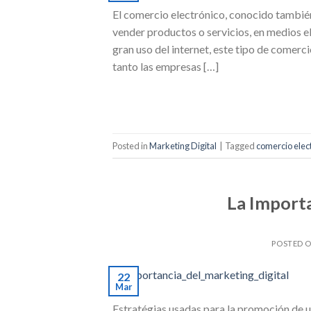
El comercio electrónico, conocido tambi
vender productos o servicios, en medios el
gran uso del internet, este tipo de comer
tanto las empresas […]
Posted in
Marketing Digital
|
Tagged
comercio elec
La Importa
POSTED 
22
Mar
Estratégias usadas para la promoción de u