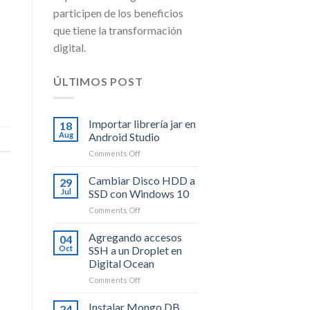
participen de los beneficios
que tiene la transformación
digital.
ÚLTIMOS POST
Importar librería jar en
18
Aug
Android Studio
on
Comments Off
Importar
librería
Cambiar Disco HDD a
29
jar
Jul
SSD con Windows 10
en
on
Comments Off
Android
Cambiar
Studio
Disco
Agregando accesos
04
HDD
Oct
SSH a un Droplet en
a
Digital Ocean
SSD
on
Comments Off
con
Agregando
Windows
accesos
10
Instalar Mongo DB
24