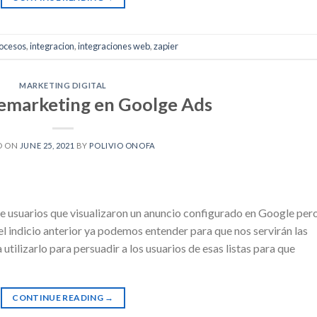
rocesos
,
integracion
,
integraciones web
,
zapier
MARKETING DIGITAL
remarketing en Goolge Ads
D ON
JUNE 25, 2021
BY
POLIVIO ONOFA
de usuarios que visualizaron un anuncio configurado en Google per
el indicio anterior ya podemos entender para que nos servirán las
utilizarlo para persuadir a los usuarios de esas listas para que
CONTINUE READING
→