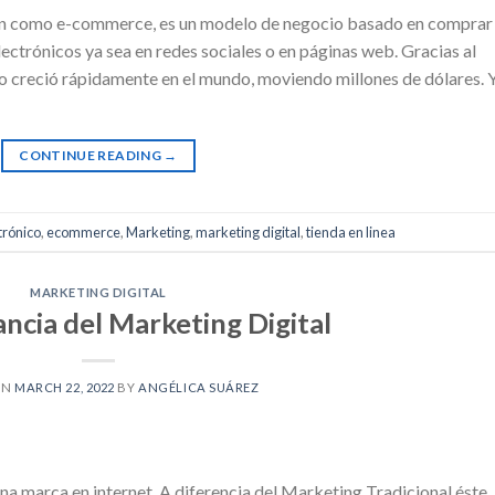
én como e-commerce, es un modelo de negocio basado en comprar
ectrónicos ya sea en redes sociales o en páginas web. Gracias al
cio creció rápidamente en el mundo, moviendo millones de dólares. 
CONTINUE READING
→
trónico
,
ecommerce
,
Marketing
,
marketing digital
,
tienda en linea
MARKETING DIGITAL
ncia del Marketing Digital
ON
MARCH 22, 2022
BY
ANGÉLICA SUÁREZ
na marca en internet. A diferencia del Marketing Tradicional éste