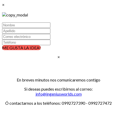
×
ME GUSTA LA IDEA!
×
Gracias, por confiar en nosotros!!!
En breves minutos nos comunicaremos contigo
Si deseas puedes escribirnos al correo:
info@ingeniusworlds.com
Ó contactarnos a los teléfonos: 0992727390 - 0992727472
www.ingeniusworlds.com