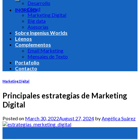
Desarrollo
Cloud
INGRESO
Marketing Digital
Big data
Asesorías
Sobre Ingenius Worlds
Léenos
Complementos
Email Marketing
Mensajes de Texto
Portafolio
Contacto
Marketing Digital
Principales estrategias de Marketing
Digital
Posted on
March 30, 2022
August 27, 2024
by
Angélica Suárez
30
Mar