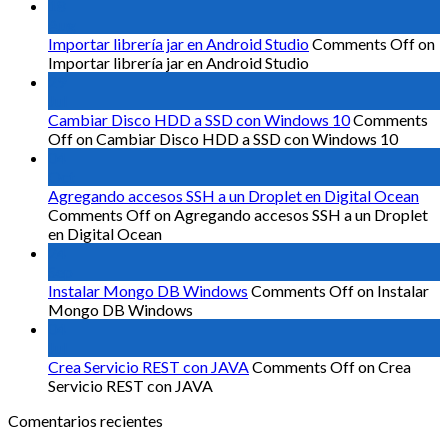
18
Aug
Importar librería jar en Android Studio
Comments Off
on
Importar librería jar en Android Studio
29
Jul
Cambiar Disco HDD a SSD con Windows 10
Comments
Off
on Cambiar Disco HDD a SSD con Windows 10
04
Oct
Agregando accesos SSH a un Droplet en Digital Ocean
Comments Off
on Agregando accesos SSH a un Droplet
en Digital Ocean
24
Sep
Instalar Mongo DB Windows
Comments Off
on Instalar
Mongo DB Windows
04
Jul
Crea Servicio REST con JAVA
Comments Off
on Crea
Servicio REST con JAVA
Comentarios recientes