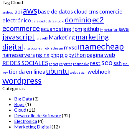
Tag Cloud
aws
api
base de datos
cloud
cms
comercio
android
dominio
ec2
electrónico
datastudio
data studio
ecommerce
ecuahosting
fpm
github
java
importar
jar
javascript
marketing
Marketing
laravel8
namecheap
digital
mysql
migraciones
mobile design
nameservers
nginx
php
pip
python
página web
seo
REDES SOCIALES
rest
ssh
report
reportes
responsive
ssh-
ubuntu
tienda en linea
webhook
key
web design
wordpress
Categorías
Big Data
(3)
Bugs
(1)
Cloud
(11)
Desarrollo de Software
(32)
Electrónica
(4)
Marketing Digital
(12)