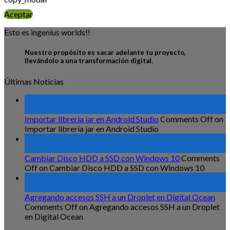
Aceptar
Esto es ingenius worlds!!
Nuestro propósito es sacar adelante tu proyecto,
llevándolo a una transformación digital.
Últimas Noticias
18
Aug
Importar librería jar en Android Studio
Comments Off
on
Importar librería jar en Android Studio
29
Jul
Cambiar Disco HDD a SSD con Windows 10
Comments
Off
on Cambiar Disco HDD a SSD con Windows 10
04
Oct
Agregando accesos SSH a un Droplet en Digital Ocean
Comments Off
on Agregando accesos SSH a un Droplet
en Digital Ocean