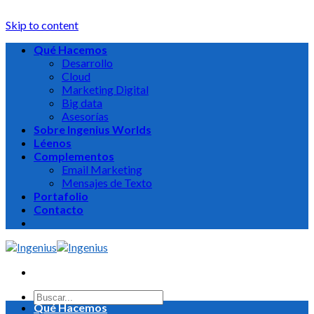
Skip to content
Qué Hacemos
Desarrollo
Cloud
Marketing Digital
Big data
Asesorías
Sobre Ingenius Worlds
Léenos
Complementos
Email Marketing
Mensajes de Texto
Portafolio
Contacto
Qué Hacemos