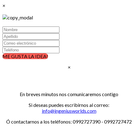
×
ME GUSTA LA IDEA!
×
Gracias, por confiar en nosotros!!!
En breves minutos nos comunicaremos contigo
Si deseas puedes escribirnos al correo:
info@ingeniusworlds.com
Ó contactarnos a los teléfonos: 0992727390 - 0992727472
www.ingeniusworlds.com