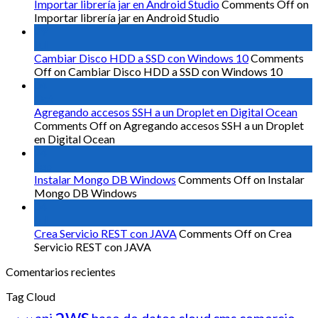
Importar librería jar en Android Studio
Comments Off
on
Importar librería jar en Android Studio
29
Jul
Cambiar Disco HDD a SSD con Windows 10
Comments
Off
on Cambiar Disco HDD a SSD con Windows 10
04
Oct
Agregando accesos SSH a un Droplet en Digital Ocean
Comments Off
on Agregando accesos SSH a un Droplet
en Digital Ocean
24
Sep
Instalar Mongo DB Windows
Comments Off
on Instalar
Mongo DB Windows
04
Jul
Crea Servicio REST con JAVA
Comments Off
on Crea
Servicio REST con JAVA
Comentarios recientes
Tag Cloud
aws