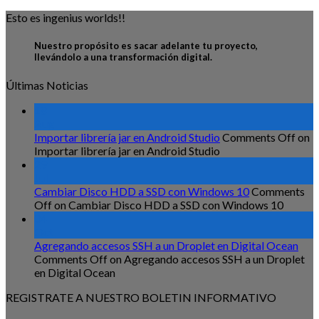
Esto es ingenius worlds!!
Nuestro propósito es sacar adelante tu proyecto,
llevándolo a una transformación digital.
Últimas Noticias
18
Aug
Importar librería jar en Android Studio
Comments Off
on
Importar librería jar en Android Studio
29
Jul
Cambiar Disco HDD a SSD con Windows 10
Comments
Off
on Cambiar Disco HDD a SSD con Windows 10
04
Oct
Agregando accesos SSH a un Droplet en Digital Ocean
Comments Off
on Agregando accesos SSH a un Droplet
en Digital Ocean
REGISTRATE A NUESTRO BOLETIN INFORMATIVO