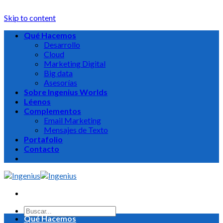
Skip to content
Qué Hacemos
Desarrollo
Cloud
Marketing Digital
Big data
Asesorías
Sobre Ingenius Worlds
Léenos
Complementos
Email Marketing
Mensajes de Texto
Portafolio
Contacto
Qué Hacemos