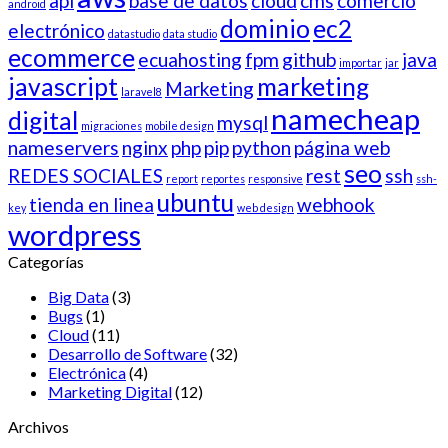
api
base de datos
cloud
cms
comercio
android
dominio
ec2
electrónico
datastudio
data studio
ecommerce
ecuahosting
fpm
github
java
importar
jar
javascript
marketing
Marketing
laravel8
namecheap
digital
mysql
migraciones
mobile design
nameservers
nginx
php
pip
python
página web
seo
REDES SOCIALES
rest
ssh
report
reportes
responsive
ssh-
ubuntu
tienda en linea
webhook
key
web design
wordpress
Categorías
Big Data
(3)
Bugs
(1)
Cloud
(11)
Desarrollo de Software
(32)
Electrónica
(4)
Marketing Digital
(12)
Archivos