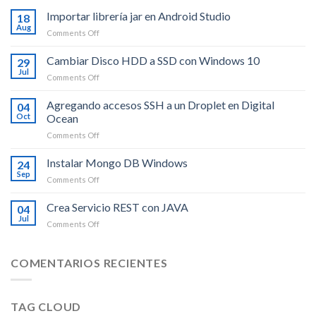
Importar librería jar en Android Studio
18
Aug
on
Comments Off
Importar
librería
Cambiar Disco HDD a SSD con Windows 10
29
jar
Jul
on
Comments Off
en
Cambiar
Android
Disco
Agregando accesos SSH a un Droplet en Digital
Studio
04
HDD
Oct
Ocean
a
on
Comments Off
SSD
Agregando
con
accesos
Instalar Mongo DB Windows
Windows
24
SSH
10
Sep
on
Comments Off
a
Instalar
un
Mongo
Crea Servicio REST con JAVA
Droplet
04
DB
Jul
en
on
Comments Off
Windows
Digital
Crea
Ocean
Servicio
REST
COMENTARIOS RECIENTES
con
JAVA
TAG CLOUD