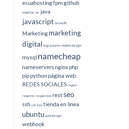
ecuahosting
fpm
github
java
importar
jar
javascript
laravel8
marketing
Marketing
digital
migraciones
mobile design
namecheap
mysql
nameservers
nginx
php
pip
python
página web
REDES SOCIALES
report
seo
rest
reportes
responsive
ssh
tienda en linea
ssh-key
ubuntu
web design
webhook