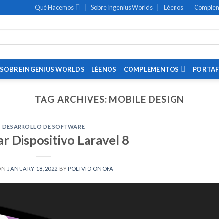
Qué Hacemos
Sobre Ingenius Worlds
Léenos
Complem
SOBRE INGENIUS WORLDS
LÉENOS
COMPLEMENTOS
PORTAF
TAG ARCHIVES:
MOBILE DESIGN
DESARROLLO DE SOFTWARE
r Dispositivo Laravel 8
ON
JANUARY 18, 2022
BY
POLIVIO ONOFA