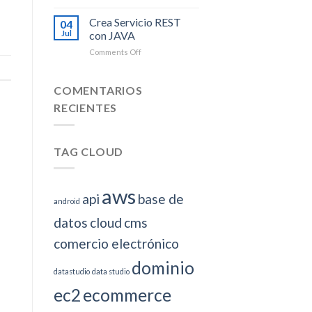
Instalar
Droplet
Mongo
Crea Servicio REST
en
04
DB
Digital
Jul
con JAVA
Windows
Ocean
on
Comments Off
Crea
Servicio
REST
COMENTARIOS
con
RECIENTES
JAVA
TAG CLOUD
aws
api
base de
android
datos
cloud
cms
comercio electrónico
dominio
datastudio
data studio
ec2
ecommerce