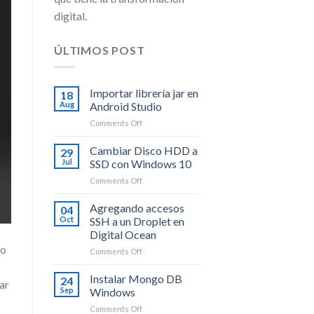
digital.
ÚLTIMOS POST
Importar librería jar en
18
Aug
Android Studio
on
Comments Off
Importar
librería
Cambiar Disco HDD a
29
jar
Jul
SSD con Windows 10
en
on
Comments Off
Android
Cambiar
Studio
Disco
Agregando accesos
04
HDD
Oct
SSH a un Droplet en
a
Digital Ocean
SSD
 o
on
Comments Off
con
Agregando
Windows
accesos
10
Instalar Mongo DB
24
ar
SSH
Sep
Windows
a
on
Comments Off
un