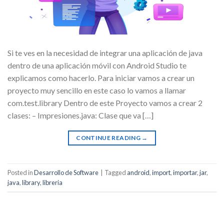
Si te ves en la necesidad de integrar una aplicación de java
dentro de una aplicación móvil con Android Studio te
explicamos como hacerlo. Para iniciar vamos a crear un
proyecto muy sencillo en este caso lo vamos a llamar
com.test.library Dentro de este Proyecto vamos a crear 2
clases: – Impresiones.java: Clase que va […]
CONTINUE READING
→
Posted in
Desarrollo de Software
|
Tagged
android
,
import
,
importar
,
jar
,
java
,
library
,
libreria