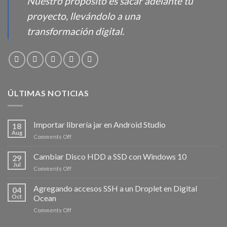
Nuestro propósito es sacar adelante tu
proyecto, llevándolo a una
transformación digital.
ÚLTIMAS NOTICIAS
Importar librería jar en Android Studio
18
Aug
on
Comments Off
Importar
librería
Cambiar Disco HDD a SSD con Windows 10
29
jar
Jul
on
Comments Off
en
Cambiar
Android
Disco
Agregando accesos SSH a un Droplet en Digital
Studio
04
HDD
Oct
Ocean
a
on
Comments Off
SSD
Agregando
con
accesos