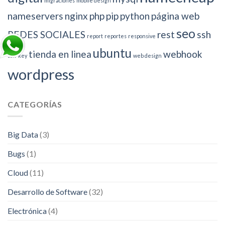
migraciones
mobile design
nameservers
nginx
php
pip
python
página web
seo
REDES SOCIALES
rest
ssh
report
reportes
responsive
ubuntu
tienda en linea
webhook
ssh-key
web design
wordpress
CATEGORÍAS
Big Data
(3)
Bugs
(1)
Cloud
(11)
Desarrollo de Software
(32)
Electrónica
(4)