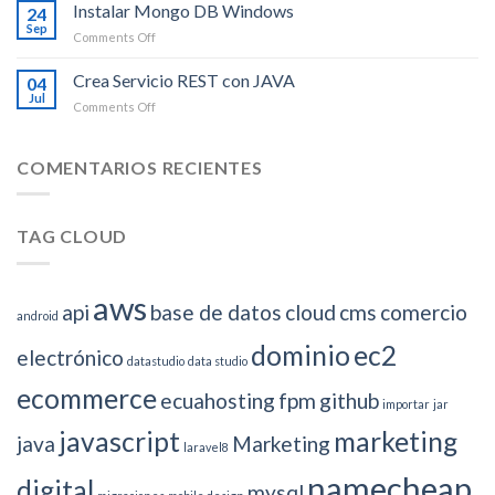
accesos
Instalar Mongo DB Windows
Windows
24
SSH
10
Sep
on
Comments Off
a
Instalar
un
Mongo
Crea Servicio REST con JAVA
Droplet
04
DB
Jul
en
on
Comments Off
Windows
Digital
Crea
Ocean
Servicio
REST
COMENTARIOS RECIENTES
con
JAVA
TAG CLOUD
aws
api
base de datos
cloud
cms
comercio
android
dominio
ec2
electrónico
datastudio
data studio
ecommerce
ecuahosting
fpm
github
importar
jar
javascript
marketing
java
Marketing
laravel8
namecheap
digital
mysql