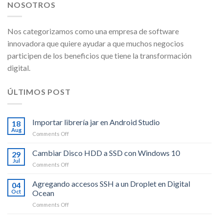
NOSOTROS
Nos categorizamos como una empresa de software
innovadora que quiere ayudar a que muchos negocios
participen de los beneficios que tiene la transformación
digital.
ÚLTIMOS POST
Importar librería jar en Android Studio
18
Aug
on
Comments Off
Importar
librería
Cambiar Disco HDD a SSD con Windows 10
29
jar
Jul
on
Comments Off
en
Cambiar
Android
Disco
Agregando accesos SSH a un Droplet en Digital
Studio
04
HDD
Oct
Ocean
a
on
Comments Off
SSD
Agregando
con