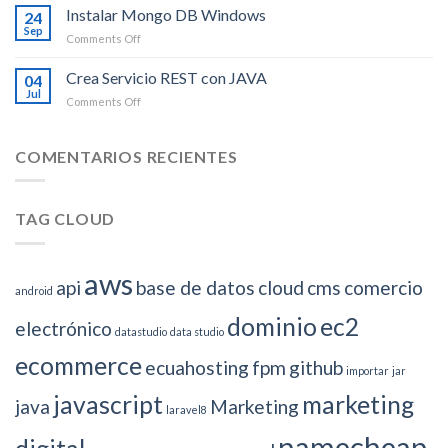
accesos
Instalar Mongo DB Windows
Windows
24
SSH
10
Sep
on
Comments Off
a
Instalar
un
Mongo
Crea Servicio REST con JAVA
Droplet
04
DB
Jul
en
on
Comments Off
Windows
Digital
Crea
Ocean
Servicio
REST
COMENTARIOS RECIENTES
con
JAVA
TAG CLOUD
aws
api
base de datos
cloud
cms
comercio
android
dominio
ec2
electrónico
datastudio
data studio
ecommerce
ecuahosting
fpm
github
importar
jar
javascript
marketing
java
Marketing
laravel8
namecheap