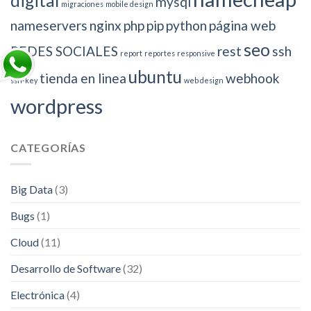
digital
mysql
migraciones
mobile design
nameservers
nginx
php
pip
python
página web
seo
REDES SOCIALES
rest
ssh
report
reportes
responsive
ubuntu
tienda en linea
webhook
ssh-key
web design
wordpress
CATEGORÍAS
Big Data
(3)
Bugs
(1)
Cloud
(11)
Desarrollo de Software
(32)
Electrónica
(4)