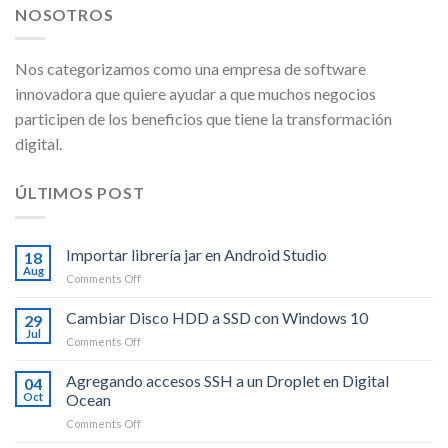
NOSOTROS
Nos categorizamos como una empresa de software
innovadora que quiere ayudar a que muchos negocios
participen de los beneficios que tiene la transformación
digital.
ÚLTIMOS POST
Importar librería jar en Android Studio
18
Aug
on
Comments Off
Importar
librería
Cambiar Disco HDD a SSD con Windows 10
29
jar
Jul
on
Comments Off
en
Cambiar
Android
Disco
Agregando accesos SSH a un Droplet en Digital
Studio
04
HDD
Oct
Ocean
a
on
Comments Off
SSD
Agregando
con