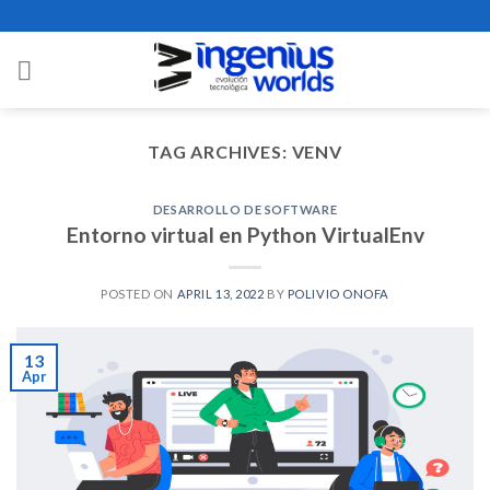
Skip
to
content
TAG ARCHIVES:
VENV
DESARROLLO DE SOFTWARE
Entorno virtual en Python VirtualEnv
POSTED ON
APRIL 13, 2022
BY
POLIVIO ONOFA
13
Apr