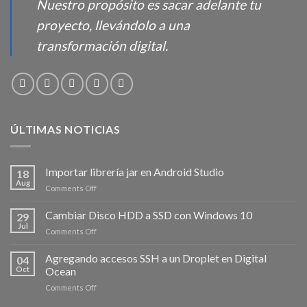
Nuestro propósito es sacar adelante tu
proyecto, llevándolo a una
transformación digital.
ÚLTIMAS NOTICIAS
Importar librería jar en Android Studio
18
Aug
on
Comments Off
Importar
librería
Cambiar Disco HDD a SSD con Windows 10
29
jar
Jul
on
Comments Off
en
Cambiar
Android
Disco
Agregando accesos SSH a un Droplet en Digital
Studio
04
HDD
Oct
Ocean
a
on
Comments Off
SSD
Agregando
con