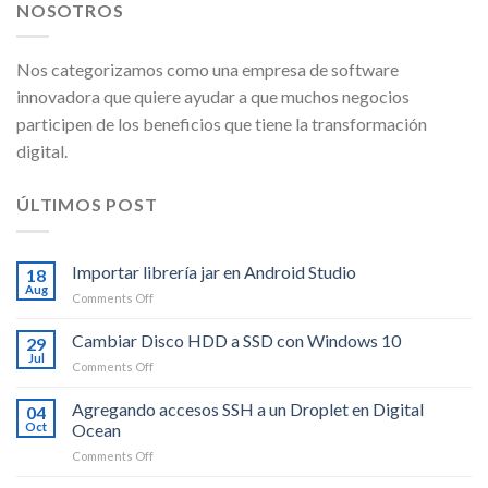
NOSOTROS
Nos categorizamos como una empresa de software
innovadora que quiere ayudar a que muchos negocios
participen de los beneficios que tiene la transformación
digital.
ÚLTIMOS POST
Importar librería jar en Android Studio
18
Aug
on
Comments Off
Importar
librería
Cambiar Disco HDD a SSD con Windows 10
29
jar
Jul
on
Comments Off
en
Cambiar
Android
Disco
Agregando accesos SSH a un Droplet en Digital
Studio
04
HDD
Oct
Ocean
a
on
Comments Off
SSD
Agregando
con