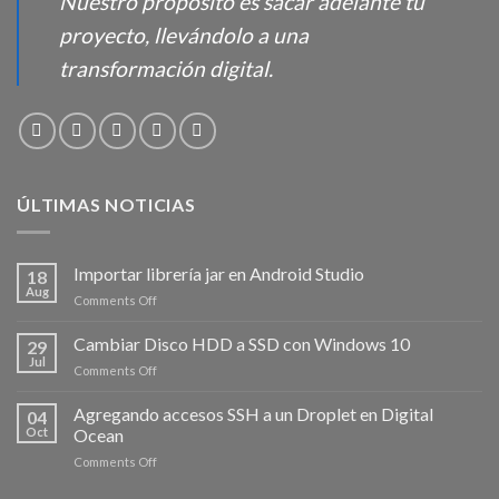
Nuestro propósito es sacar adelante tu
proyecto, llevándolo a una
transformación digital.
ÚLTIMAS NOTICIAS
Importar librería jar en Android Studio
18
Aug
on
Comments Off
Importar
librería
Cambiar Disco HDD a SSD con Windows 10
29
jar
Jul
on
Comments Off
en
Cambiar
Android
Disco
Agregando accesos SSH a un Droplet en Digital
Studio
04
HDD
Oct
Ocean
a
on
Comments Off
SSD
Agregando
con
accesos