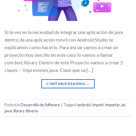
Si te ves en la necesidad de integrar una aplicación de java
dentro de una aplicación móvil con Android Studio te
explicamos como hacerlo. Para iniciar vamos a crear un
proyecto muy sencillo en este caso lo vamos a llamar
com.test.library Dentro de este Proyecto vamos a crear 2
clases: – Impresiones.java: Clase que va […]
CONTINUE READING
→
Posted in
Desarrollo de Software
|
Tagged
android
,
import
,
importar
,
jar
,
java
,
library
,
libreria