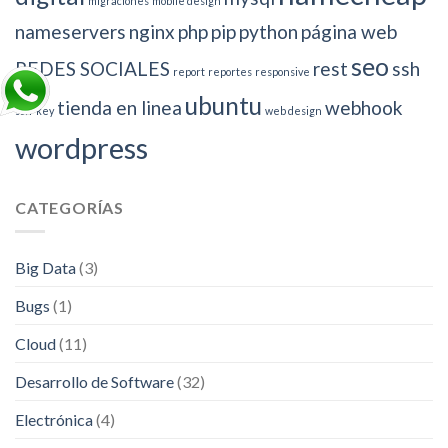
migraciones
mobile design
nameservers
nginx
php
pip
python
página web
seo
REDES SOCIALES
rest
ssh
report
reportes
responsive
ubuntu
tienda en linea
webhook
ssh-key
web design
wordpress
CATEGORÍAS
Big Data
(3)
Bugs
(1)
Cloud
(11)
Desarrollo de Software
(32)
Electrónica
(4)