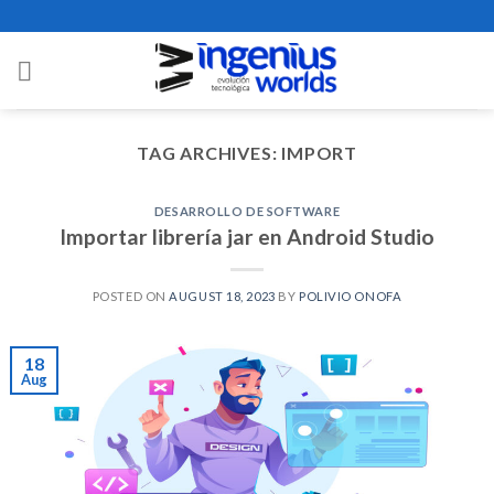
Skip
to
content
TAG ARCHIVES:
IMPORT
DESARROLLO DE SOFTWARE
Importar librería jar en Android Studio
POSTED ON
AUGUST 18, 2023
BY
POLIVIO ONOFA
18
Aug