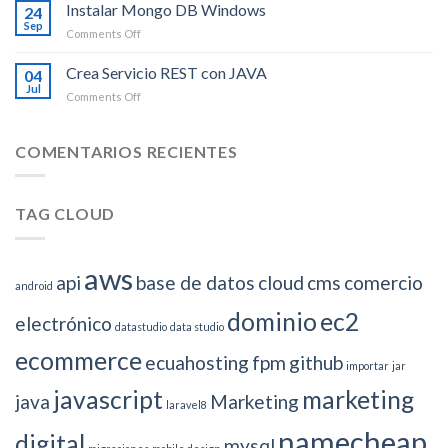
accesos
Instalar Mongo DB Windows
Windows
24
SSH
10
Sep
on
Comments Off
a
Instalar
un
Mongo
Crea Servicio REST con JAVA
Droplet
04
DB
Jul
en
on
Comments Off
Windows
Digital
Crea
Ocean
Servicio
REST
COMENTARIOS RECIENTES
con
JAVA
TAG CLOUD
aws
api
base de datos
cloud
cms
comercio
android
dominio
ec2
electrónico
datastudio
data studio
ecommerce
ecuahosting
fpm
github
importar
jar
javascript
marketing
java
Marketing
laravel8
namecheap
digital
mysql