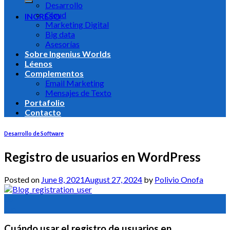
Desarrollo
Cloud
INGRESO
Marketing Digital
Big data
Asesorías
Sobre Ingenius Worlds
Léenos
Complementos
Email Marketing
Mensajes de Texto
Portafolio
Contacto
Desarrollo de Software
Registro de usuarios en WordPress
Posted on
June 8, 2021
August 27, 2024
by
Polivio Onofa
08
Jun
Cuándo usar el registro de usuarios en