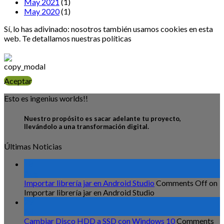
May 2021
(1)
May 2020
(1)
Sí, lo has adivinado: nosotros también usamos cookies en esta
web. Te detallamos nuestras políticas
aquí
Aceptar
Esto es ingenius worlds!!
Nuestro propósito es sacar adelante tu proyecto,
llevándolo a una transformación digital.
Últimas Noticias
18
Aug
Importar librería jar en Android Studio
Comments Off
on
Importar librería jar en Android Studio
29
Jul
Cambiar Disco HDD a SSD con Windows 10
Comments