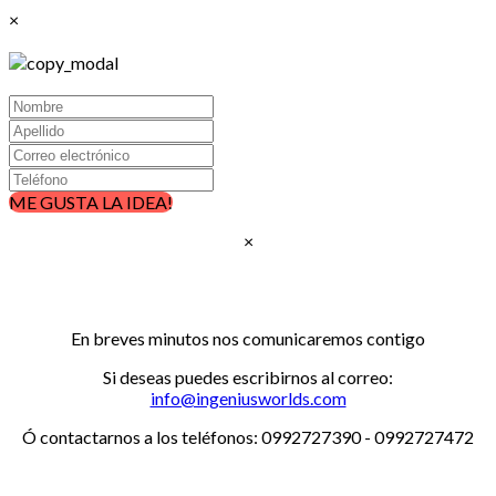
×
ME GUSTA LA IDEA!
×
Gracias, por confiar en nosotros!!!
En breves minutos nos comunicaremos contigo
Si deseas puedes escribirnos al correo:
info@ingeniusworlds.com
Ó contactarnos a los teléfonos: 0992727390 - 0992727472
www.ingeniusworlds.com