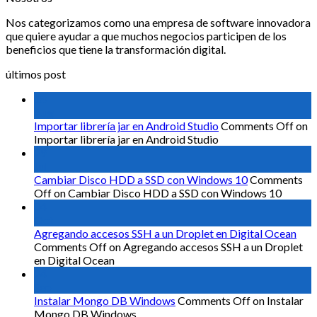
Nos categorizamos como una empresa de software innovadora
que quiere ayudar a que muchos negocios participen de los
beneficios que tiene la transformación digital.
últimos post
18
Aug
Importar librería jar en Android Studio
Comments Off
on
Importar librería jar en Android Studio
29
Jul
Cambiar Disco HDD a SSD con Windows 10
Comments
Off
on Cambiar Disco HDD a SSD con Windows 10
04
Oct
Agregando accesos SSH a un Droplet en Digital Ocean
Comments Off
on Agregando accesos SSH a un Droplet
en Digital Ocean
24
Sep
Instalar Mongo DB Windows
Comments Off
on Instalar
Mongo DB Windows