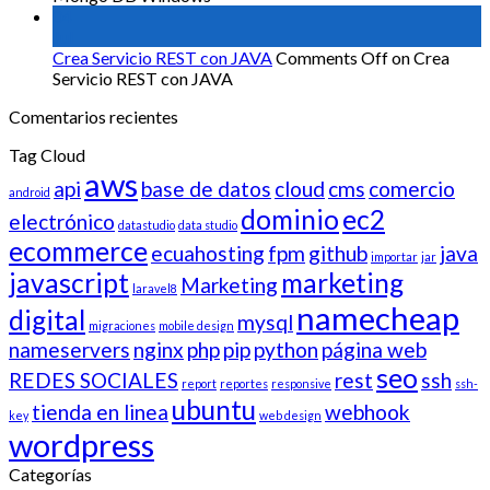
04
Jul
Crea Servicio REST con JAVA
Comments Off
on Crea
Servicio REST con JAVA
Comentarios recientes
Tag Cloud
aws
api
base de datos
cloud
cms
comercio
android
dominio
ec2
electrónico
datastudio
data studio
ecommerce
ecuahosting
fpm
github
java
importar
jar
javascript
marketing
Marketing
laravel8
namecheap
digital
mysql
migraciones
mobile design
nameservers
nginx
php
pip
python
página web
seo
REDES SOCIALES
rest
ssh
report
reportes
responsive
ssh-
ubuntu
tienda en linea
webhook
key
web design
wordpress
Categorías