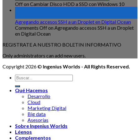
Off
on Cambiar Disco HDD a SSD con Windows 10
04
Oct
Agregando accesos SSH a un Droplet en Digital Ocean
Comments Off
on Agregando accesos SSH a un Droplet
en Digital Ocean
REGISTRATE A NUESTRO BOLETIN INFORMATIVO
Only administrators can add new users.
Copyright 2026 ©
Ingenius Worlds - All Rights Reserved.
Qué Hacemos
Desarrollo
Cloud
Marketing Digital
Big data
Asesorías
Sobre Ingenius Worlds
Léenos
Complementos