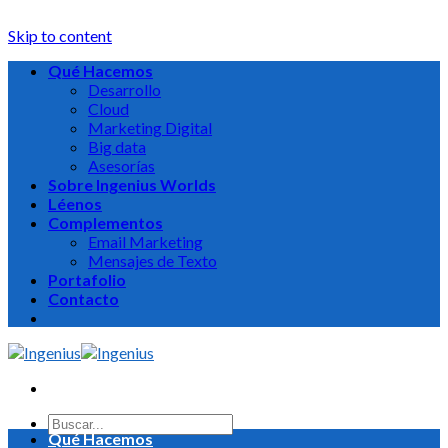
Skip to content
Qué Hacemos
Desarrollo
Cloud
Marketing Digital
Big data
Asesorías
Sobre Ingenius Worlds
Léenos
Complementos
Email Marketing
Mensajes de Texto
Portafolio
Contacto
Qué Hacemos