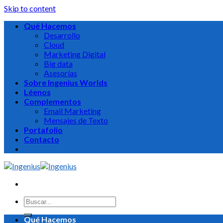
Skip to content
Qué Hacemos
Desarrollo
Cloud
Marketing Digital
Big data
Asesorías
Sobre Ingenius Worlds
Léenos
Complementos
Email Marketing
Mensajes de Texto
Portafolio
Contacto
Qué Hacemos