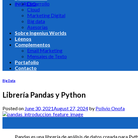
Desarrollo
INGRESO
Cloud
Marketing Digital
Big data
Asesorías
Sobre Ingenius Worlds
Léenos
Complementos
Email Marketing
Mensajes de Texto
Portafolio
Contacto
Big Data
Librería Pandas y Python
Posted on
June 30, 2021
August 27, 2024
by
Polivio Onofa
30
Jun
Pandas es una librería de análisis de datos creada para Py