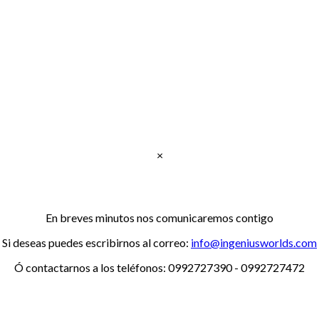
×
Gracias, por confiar en nosotros!!!
En breves minutos nos comunicaremos contigo
Si deseas puedes escribirnos al correo:
info@ingeniusworlds.com
Ó contactarnos a los teléfonos: 0992727390 - 0992727472
www.ingeniusworlds.com