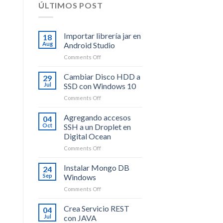
ÚLTIMOS POST
Importar librería jar en
18
Aug
Android Studio
on
Comments Off
Importar
librería
Cambiar Disco HDD a
29
jar
Jul
SSD con Windows 10
en
on
Comments Off
Android
Cambiar
Studio
Disco
Agregando accesos
04
HDD
Oct
SSH a un Droplet en
a
Digital Ocean
SSD
on
Comments Off
con
Agregando
Windows
accesos
10
Instalar Mongo DB
24
SSH
Sep
Windows
a
on
Comments Off
un
Instalar
Droplet
Mongo
Crea Servicio REST
en
04
DB
Digital
Jul
con JAVA
Windows