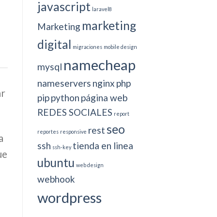
javascript
laravel8
marketing
Marketing
digital
migraciones
mobile design
namecheap
mysql
nameservers
nginx
php
ar
pip
python
página web
REDES SOCIALES
report
seo
rest
reportes
responsive
a
ssh
tienda en linea
ssh-key
ue
ubuntu
web design
webhook
wordpress