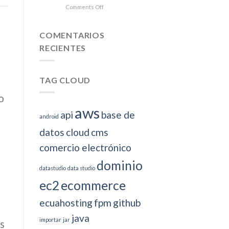
Ocean
on
Comments Off
Crea
Servicio
REST
COMENTARIOS
con
RECIENTES
JAVA
TAG CLOUD
o
aws
api
base de
android
datos
cloud
cms
comercio electrónico
dominio
datastudio
data studio
ec2
ecommerce
ecuahosting
fpm
github
java
importar
jar
s